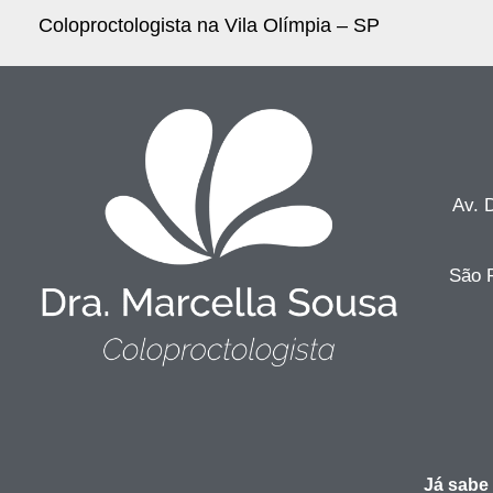
Coloproctologista na Vila Olímpia – SP
Av. 
São P
Já sabe