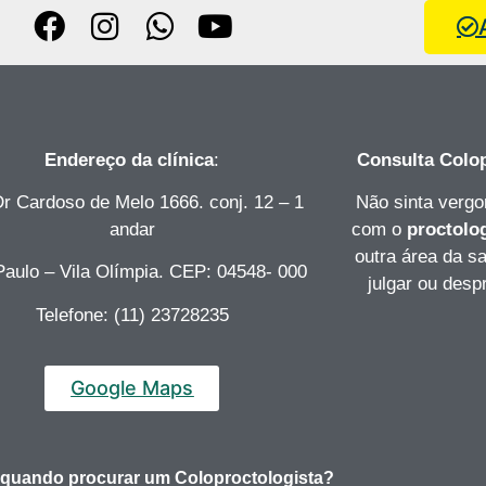
Endereço da clínica
:
Consulta Colop
Dr Cardoso de Melo 1666. conj. 12 – 1
Não sinta vergo
andar
com o
proctolo
outra área da sa
aulo – Vila Olímpia. CEP: 04548- 000
julgar ou desp
Telefone: (11) 23728235
Google Maps
 quando procurar um Coloproctologista?