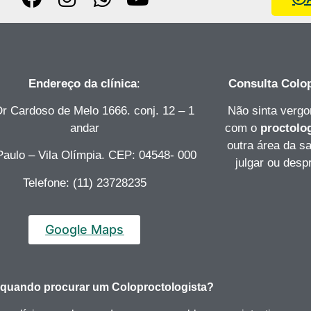
Endereço da clínica
:
Consulta Colop
Dr Cardoso de Melo 1666. conj. 12 – 1
Não sinta vergo
andar
com o
proctolo
outra área da sa
aulo – Vila Olímpia. CEP: 04548- 000
julgar ou desp
Telefone: (11) 23728235
Google Maps
 quando procurar um Coloproctologista?