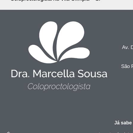
Av. 
São P
Já sabe