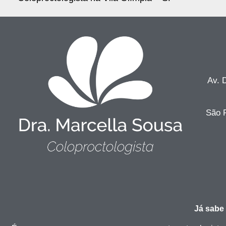
Av. 
São P
Já sabe