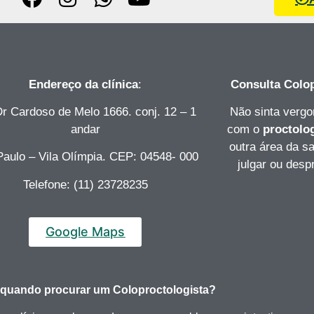
Endereço da clínica
:
Consulta Colop
Dr Cardoso de Melo 1666. conj. 12 – 1
Não sinta vergo
andar
com o
proctolo
outra área da sa
aulo – Vila Olímpia. CEP: 04548- 000
julgar ou desp
Telefone: (11) 23728235
Google Maps
 quando procurar um Coloproctologista?